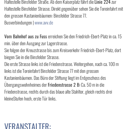
Haltestelle Binsfelder Straße. Ab dem Kaiserplatz fährt die
Linie 224
zur
Haltestelle Binsfelder Strasse. Direkt gegenüber sehen Sie die Toreinfahrt mit
den grossen Kastanienbäumen: Binsfelder Strasse 77.
Busverbindungen |
www.avv.de
Vom Bahnhof aus zu Fuss
erreichen Sie den Friedrich-Ebert-Platz in ca. 15
min. über den Ausgang zur Lagerstrasse.
Sie folgen der Kreuzstrasse bis zum Kreisverkehr Friedrich-Ebert-Platz, dort
biegen Sie in die Binsfelder Strasse.
Die erste Strasse links ist die Friedenstrasse. Weitergehen, nach ca. 100 m
links ist die Toreinfahrt Binsfelder Strasse 77 mit den grossen
Kastanienbäumen. Das Büro der Stiftung liegt im Erdgeschoss des
Übergangswohnheimes der
Friedenstrasse 2 B:
Ca. 50 m in die
Friedenstrasse, rechts durch das blaue alte Stahltor, gleich rechts drei
kleineStufen hoch, erste Tür links.
VERANSTALTER: