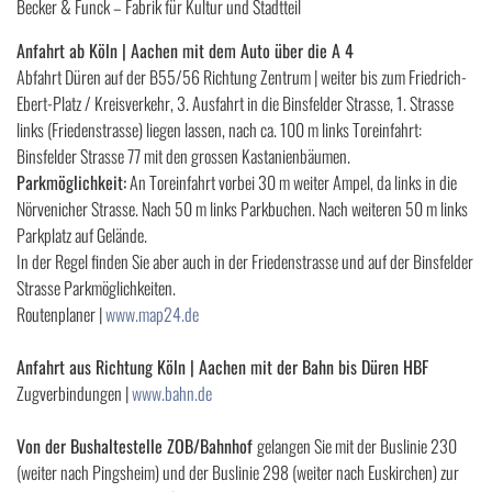
Becker & Funck – Fabrik für Kultur und Stadtteil
Anfahrt ab Köln | Aachen mit dem Auto über die A 4
Abfahrt Düren auf der B55/56 Richtung Zentrum | weiter bis zum Friedrich-
Ebert-Platz / Kreisverkehr, 3. Ausfahrt in die Binsfelder Strasse, 1. Strasse
links (Friedenstrasse) liegen lassen, nach ca. 100 m links Toreinfahrt:
Binsfelder Strasse 77 mit den grossen Kastanienbäumen.
Parkmöglichkeit:
An Toreinfahrt vorbei 30 m weiter Ampel, da links in die
Nörvenicher Strasse. Nach 50 m links Parkbuchen. Nach weiteren 50 m links
Parkplatz auf Gelände.
In der Regel finden Sie aber auch in der Friedenstrasse und auf der Binsfelder
Strasse Parkmöglichkeiten.
Routenplaner |
www.map24.de
Anfahrt aus Richtung Köln | Aachen mit der Bahn bis Düren HBF
Zugverbindungen |
www.bahn.de
Von der Bushaltestelle ZOB/Bahnhof
gelangen Sie mit der Buslinie 230
(weiter nach Pingsheim) und der Buslinie 298 (weiter nach Euskirchen) zur