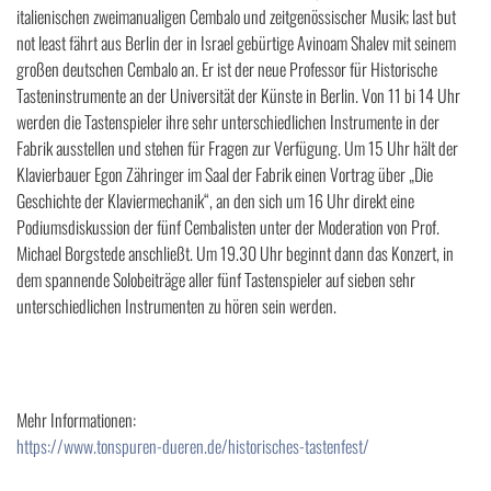
italienischen zweimanualigen Cembalo und zeitgenössischer Musik; last but
not least fährt aus Berlin der in Israel gebürtige Avinoam Shalev mit seinem
großen deutschen Cembalo an. Er ist der neue Professor für Historische
Tasteninstrumente an der Universität der Künste in Berlin. Von 11 bi 14 Uhr
werden die Tastenspieler ihre sehr unterschiedlichen Instrumente in der
Fabrik ausstellen und stehen für Fragen zur Verfügung. Um 15 Uhr hält der
Klavierbauer Egon Zähringer im Saal der Fabrik einen Vortrag über „Die
Geschichte der Klaviermechanik“, an den sich um 16 Uhr direkt eine
Podiumsdiskussion der fünf Cembalisten unter der Moderation von Prof.
Michael Borgstede anschließt. Um 19.30 Uhr beginnt dann das Konzert, in
dem spannende Solobeiträge aller fünf Tastenspieler auf sieben sehr
unterschiedlichen Instrumenten zu hören sein werden.
Mehr Informationen:
https://www.tonspuren-dueren.de/historisches-tastenfest/